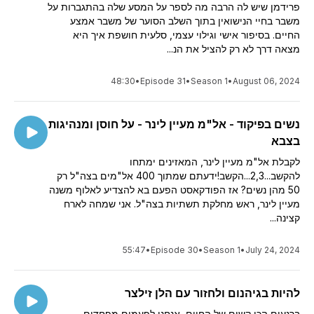
פרידמן שיש לה הרבה מה לספר על המסע שלה בהתגברות על
משבר בחיי הנישואין בתוך השלב הסוער של משבר אמצע
החיים. בסיפור אישי וגילוי עצמי, סלעית חושפת איך היא
מצאה דרך לא רק להציל את הנ...
48:30
•
Episode 31
•
Season 1
•
August 06, 2024
נשים בפיקוד - אל"מ מעיין לינר - על חוסן ומנהיגות
בצבא
לקבלת אל"מ מעיין לינר, המאזינים ימתחו
להקשב...2,3...הקשב!ידעתם שמתוך 400 אל"מים בצה"ל רק
50 מהן נשים? אז הפודקאסט הפעם בא להצדיע לאלוף משנה
מעיין לינר, ראש מחלקת תשתיות בצה"ל. אני שמחה לארח
קצינה...
55:47
•
Episode 30
•
Season 1
•
July 24, 2024
להיות בגיהנום ולחזור עם הלן זילצר
ברגעים הכי קשים של החיים, אנחנו לפעמים מפחדים