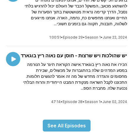
להשתגע מכאב...המשקל הכבד של העולם יכול להרגיש בלתי
נסבל, הדרך קדימה נראית מטושטשת בתוך הסערות של
החיים ואנחנו מחפשים כח, נחמה, הארה. אנחנו מייגעים
לשלווה, תובנות, תקווה גם בזמנים חשוכי...
1:00:51
•
Episode 29
•
Season 1
•
June 22, 2024
יש שהולכות ויש שרצות - חוסן עם נאוה ריץ בוגארד
הכירו את נאוה ריץ בוגארד.אישה הקוראת תיגר על הנורמה
במסע המדהים שלה בהתגברות על מכשולים, שבירת
מחסומים והגדרה מחדש של מה זה אומר להגשים חלומות.
התכוננו לקבל השראה מנקודת המבט הייחודית והרוח הבלתי
נכנעת שלה. מחברת הספ...
47:14
•
Episode 28
•
Season 1
•
June 02, 2024
See All Episodes