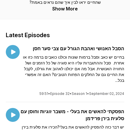
שהחיים יראו לבין איך שהם נראים באמת?
Show More
למה לא נותנים לנו כלים, מכינים אותנו, מלמדים אותנו, מנחים אותנו
ועוזרים לנו מראש
איך להתמודד
כשיגיע הרגע שבו המציאות תפגוש
אותנו? ולמה אנחנו חייבים ללמוד על בשרינו רק בדיעבד איך לנווט
קושי?
Latest Episodes
בכל רגע, כל אחד מאיתנו מתמודד בחיים האישיים ובעבודה עם
אתגרים, לחץ, קשיים, שינויים, שנכפים עלינו או מתוך בחירה, ולעיתים
הסבל האנושי ואהבת הגורל עם צבי סער חסן
משברים או מצוקה. כולנו מתמודדים בדרך שלנו. השאלה היא
איך
אנחנו מתמודדים ומגיבים
כשלא הכל הולך לפי התוכנית?
בחיים יש כאב וסבל ברמות שונות וכולנו כואבים ברמה כזו או
אחרת. סבל וההתגברות עליו היא סוגיה של כל הזמנים ושל
אנחנו חיים בתפיסה שגויה שאנשים בעלי חסינות מנטלית גבוהה הם
החוויה האנושית. אבל מה אם יכולנו לאהוב את גורלנו, לקבל
בלתי מנוצחים, קשים, קשוחים, בלתי מתפשרים או בעלי תכונות על
את החיים גם על החלקים הפחות הטובים? האם זה אפשרי
אנושיות בעתות משבר. האמת היא, שאנשים חסינים לא נשענים
בכל...
בכורסה מחויכים בעת משבר, הם עושים טעויות כמו כל אחד, חווים
משברים עמוקים, נעצבים וכועסים אבל הם מגלים חוסן מנטלי גבוה
59:51
•
Episode 32
•
Season 1
•
September 02, 2024
ועומדים על הרגליים מהר מהרגיל כי יש להם כלים, עקרונות, אמונות
ותפיסות מציאותיות על החיים.
הפסקתי להאשים את בעלי - משבר זוגיות וחוסן עם
הצטרפו אליי ואל האורחים שלי בשיחות על איך מפתחים חוסן כדי
סלעית בירן פרידמן
להתמודד עם החיים.
יש דבר כזה להפסיק להאשים את בעלי?הכירו את סלעית בירן
מחכה לכם :)